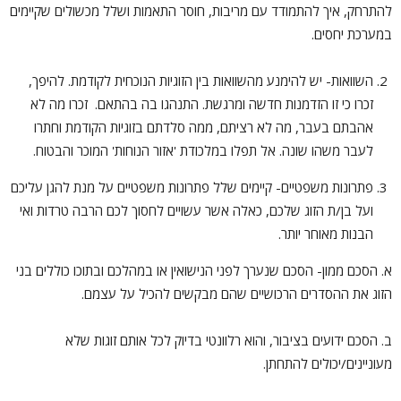
להתרחק, איך להתמודד עם מריבות, חוסר התאמות ושלל מכשולים שקיימים
במערכת יחסים.
השוואות- יש להימנע מהשוואות בין הזוגיות הנוכחית לקודמת. להיפך,
זכרו כי זו הזדמנות חדשה ומרגשת. התנהגו בה בהתאם. זכרו מה לא
אהבתם בעבר, מה לא רציתם, ממה סלדתם בזוגיות הקודמת וחתרו
לעבר משהו שונה. אל תפלו במלכודת 'אזור הנוחות' המוכר והבטוח.
פתרונות משפטיים- קיימים שלל פתרונות משפטיים על מנת להגן עליכם
ועל בן/ת הזוג שלכם, כאלה אשר עשויים לחסוך לכם הרבה טרדות ואי
הבנות מאוחר יותר.
א. הסכם ממון- הסכם שנערך לפני הנישואין או במהלכם ובתוכו כוללים בני
הזוג את ההסדרים הרכושיים שהם מבקשים להכיל על עצמם.
ב. הסכם ידועים בציבור, והוא רלוונטי בדיוק לכל אותם זוגות שלא
מעוניינים/יכולים להתחתן.