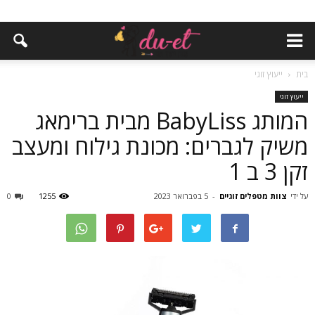
בית
ייעוץ זוגי
ייעוץ זוגי
המותג BabyLiss מבית ברימאג
משיק לגברים: מכונת גילוח ומעצב
זקן 3 ב 1
על ידי
צוות מטפלים זוגיים
-
5 בפברואר 2023
1255
0