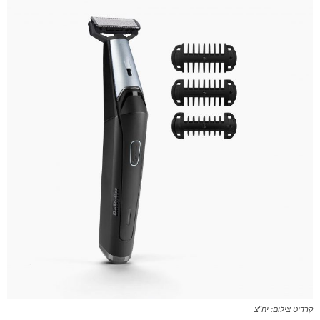
קרדיט צילום: יח"צ