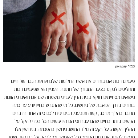
מקור pixabay
פעמים רבות אנו בוחרים את אשת החלומות שלנו או את הגבר של חיינו
ומחליטים לנקוט בצעד המבורך של חתונה. העניין הוא שפעמים רבות
נישואים מסתיימים דווקא בבית הדין לענייני משפחה שם אנו רואים כי הזוגות
בוחרים בדרך הכואבת של גירושים. כל מי שהתגרש בחייו יודע עד כמה
מדובר בהליך מורכב, קשה ותובעני. רבים יגידו לכם כי זה אחד הדברים
הקשים ביותר בחיים שהם עברו וכי הם היו עושים הכל בכדי להקל על
ההליך הקשה. על רקע זה נולד המושג גירושין בהסכמה. בגירושין אלו
מנסים להוריד את רמת החיכוך ככל שאפשר וכך להקל על בני הזוג. שימו