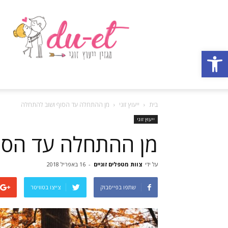
מגזין
ייעוץ
זוגי
פתח סרגל נגישות
–
דואט
בית
ייעוץ זוגי
מן ההתחלה עד הסוף ושוב להתחלה
ייעוץ זוגי
מן ההתחלה עד הסו
על ידי
צוות מטפלים זוגיים
-
16 באפריל 2018
שתפו בפייסבוק
צייצו בטוויטר