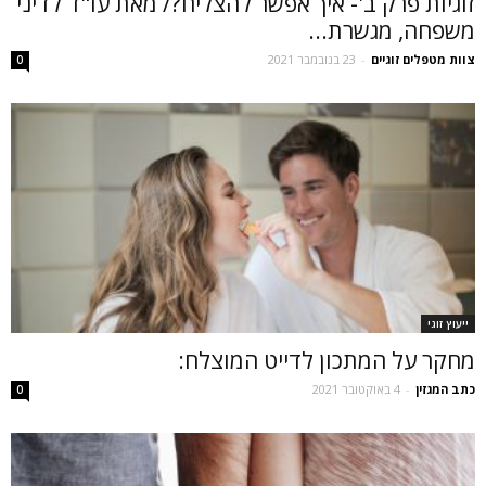
זוגיות פרק ב'- איך אפשר להצליח?/ מאת עו"ד לדיני
משפחה, מגשרת...
צוות מטפלים זוגיים
-
23 בנובמבר 2021
0
ייעוץ זוגי
מחקר על המתכון לדייט המוצלח:
כתב המגזין
-
4 באוקטובר 2021
0