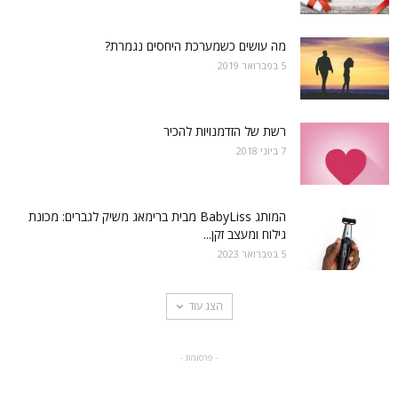
מה עושים כשמערכת היחסים נגמרת?
5 בפברואר 2019
רשת של הזדמנויות להכיר
7 ביוני 2018
המותג BabyLiss מבית ברימאג משיק לגברים: מכונת
גילוח ומעצב זקן...
5 בפברואר 2023
הצג עוד
- פרסומת -